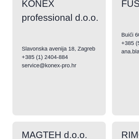
KONEX
FUS
professional d.o.o.
Buići 6
+385 (
Slavonska avenija 18, Zagreb
ana.bl
+385 (1) 2404-884
service@konex-pro.hr
MAGTEH d.o.o.
RIM