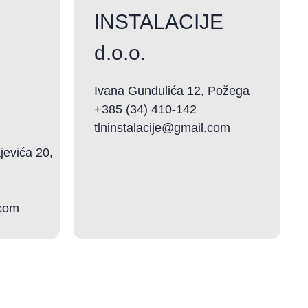
INSTALACIJE
d.o.o.
Ivana Gundulića 12, Požega
+385 (34) 410-142
tlninstalacije@gmail.com
evića 20,
.com