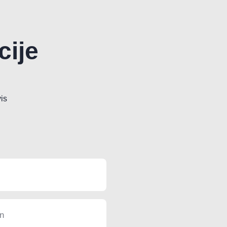
cije
is