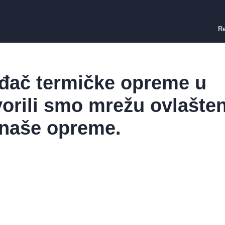
Re
đač termičke opreme u
vorili smo mrežu ovlašte
 naše opreme.