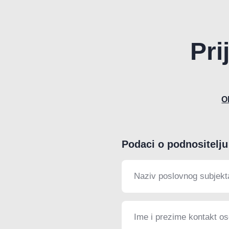
Pri
O
Podaci o podnositelju