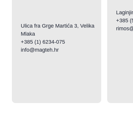
Laginji
+385 (
Ulica fra Grge Martića 3, Velika
rimos@
Mlaka
+385 (1) 6234-075
info@magteh.hr