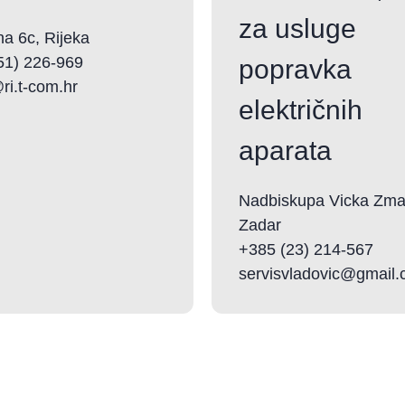
za usluge
na 6c, Rijeka
51) 226-969
popravka
ri.t-com.hr
električnih
aparata
Nadbiskupa Vicka Zmaj
Zadar
+385 (23) 214-567
servisvladovic@gmail