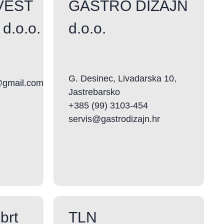
VEST
GASTRO DIZAJN
d.o.o.
d.o.o.
G. Desinec, Livadarska 10,
c@gmail.com
Jastrebarsko
+385 (99) 3103-454
servis@gastrodizajn.hr
brt
TLN