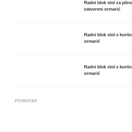
Radni blok stol za plin
zatvoreni ormarić
Radni blok stol s korit
ormarić
Radni blok stol s korit
ormarić
POVRATAK