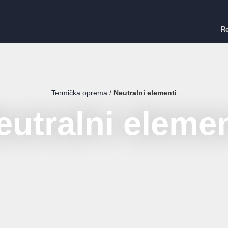
Re
Termička oprema
/
Neutralni elementi
eutralni elemen